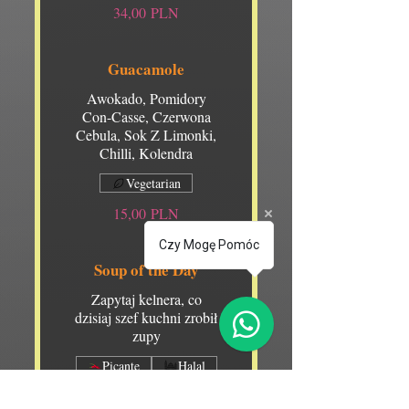
34,00 PLN
Guacamole
Awokado, Pomidory
Con-Casse, Czerwona
Cebula, Sok Z Limonki,
Chilli, Kolendra
Vegetarian
15,00 PLN
Czy Mogę Pomóc
Soup of the Day
Zapytaj kelnera, co
dzisiaj szef kuchni zrobił
zupy
Picante
Halal
15,00 PLN