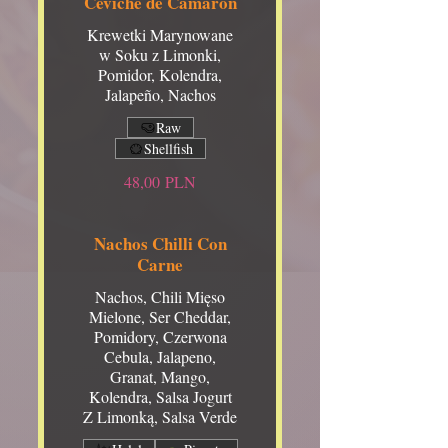
Ceviche de Camaron
Krewetki Marynowane
w Soku z Limonki,
Pomidor, Kolendra,
Jalapeño, Nachos
Raw
Shellfish
48,00 PLN
Nachos Chilli Con
Carne
Nachos, Chili Mięso
Mielone, Ser Cheddar,
Pomidory, Czerwona
Cebula, Jalapeno,
Granat, Mango,
Kolendra, Salsa Jogurt
Z Limonką, Salsa Verde