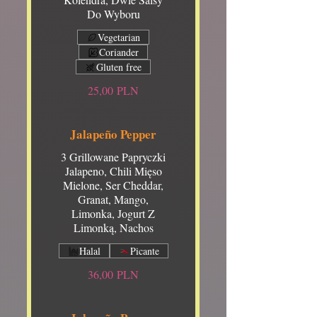
Do Wyboru
Vegetarian
Coriander
Gluten free
25,00 PLN
Jalapeño Pepper
3 Grillowane Papryczki
Jalapeno, Chili Mięso
Mielone, Ser Cheddar,
Granat, Mango,
Limonka, Jogurt Z
Limonką, Nachos
Halal
Picante
36,00 PLN