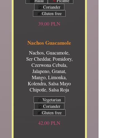
Halal
Picante
Coriander
Gluten free
39,00 PLN
Nachos Guacamole
Nachos, Guacamole,
Ser Cheddar, Pomidory,
Czerwona Cebula,
Jalapeno, Granat,
Mango, Limonka,
Kolendra, Salsa Mayo
Chipotle, Salsa Roja
Vegetarian
Coriander
Gluten free
42,00 PLN