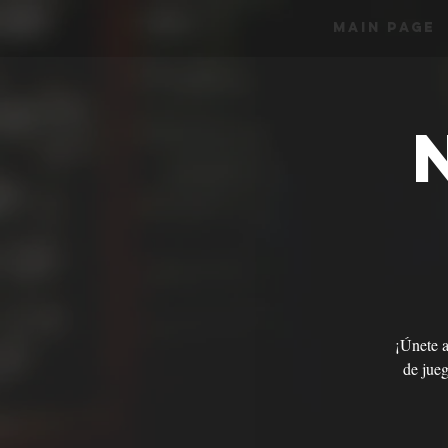
Main Page
¡Únete a
de jueg