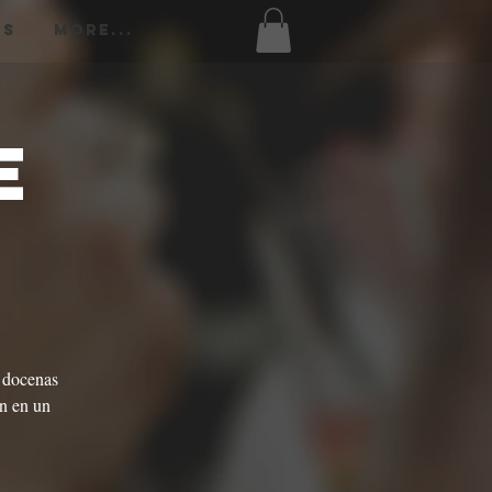
os
More...
e
e docenas
ón en un