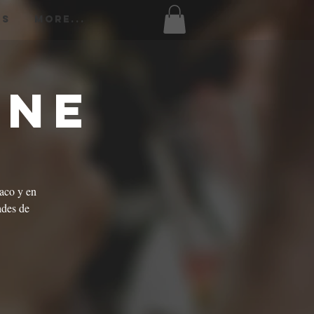
os
More...
ine
aco y en
ades de