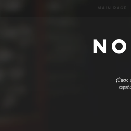
Main Page
No
¡Únete 
españo