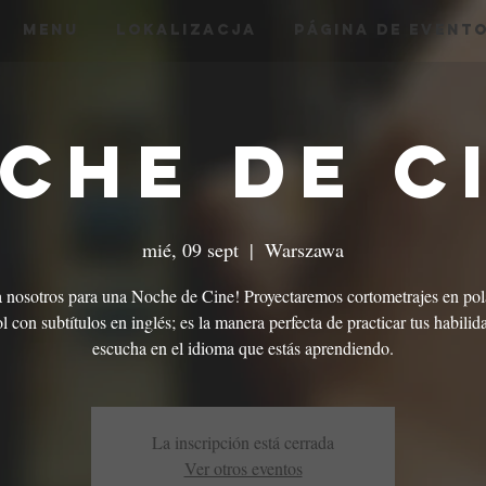
menu
Lokalizacja
Página de Event
che de C
mié, 09 sept
  |  
Warszawa
a nosotros para una Noche de Cine! Proyectaremos cortometrajes en pol
l con subtítulos en inglés; es la manera perfecta de practicar tus habilid
escucha en el idioma que estás aprendiendo.
La inscripción está cerrada
Ver otros eventos