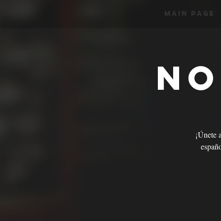
Main Page
No
¡Únete 
españo