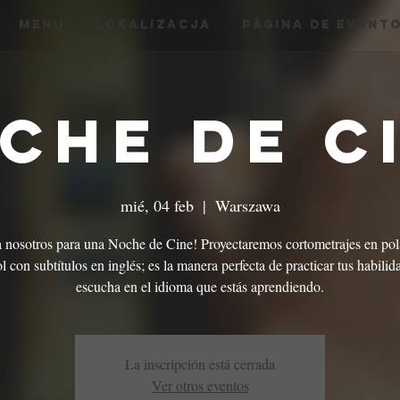
menu
Lokalizacja
Página de Event
che de C
mié, 04 feb
  |  
Warszawa
a nosotros para una Noche de Cine! Proyectaremos cortometrajes en pol
l con subtítulos en inglés; es la manera perfecta de practicar tus habilid
escucha en el idioma que estás aprendiendo.
La inscripción está cerrada
Ver otros eventos