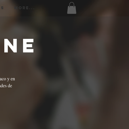
os
More...
ine
aco y en
ades de