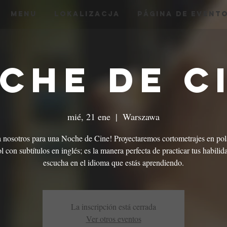
menu
Lokalizacja
Página de Event
che de C
mié, 21 ene
  |  
Warszawa
a nosotros para una Noche de Cine! Proyectaremos cortometrajes en pol
l con subtítulos en inglés; es la manera perfecta de practicar tus habilid
escucha en el idioma que estás aprendiendo.
La inscripción está cerrada
Ver otros eventos