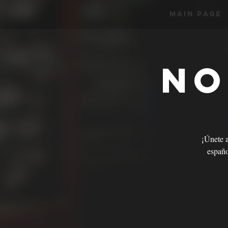
Main Page
No
¡Únete 
españo