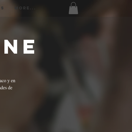
os
More...
ine
aco y en
ades de