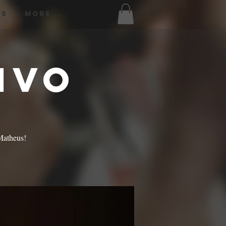
os
More...
ivo
Matheus!