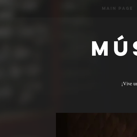
Main Page
Mú
¡Vive u