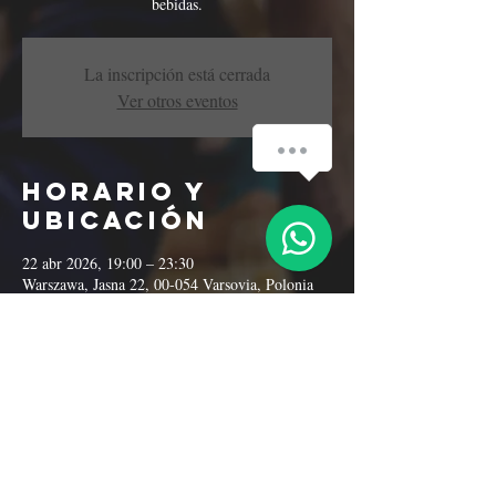
bebidas.
La inscripción está cerrada
Ver otros eventos
Horario y
ubicación
22 abr 2026, 19:00 – 23:30
Warszawa, Jasna 22, 00-054 Varsovia, Polonia
Compartir este
evento