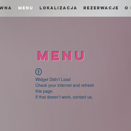
ówna
menu
Lokalizacja
Rezerwacje
O
Menu
Widget Didn’t Load
Check your internet and refresh
this page.
If that doesn’t work, contact us.