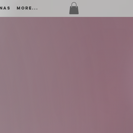
 Nas
More...