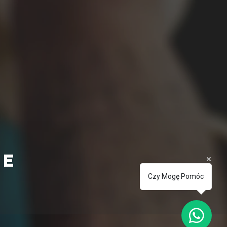
ie
Czy Mogę Pomóc