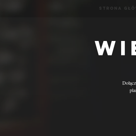
Strona Gł
Wi
Dołącz 
pla