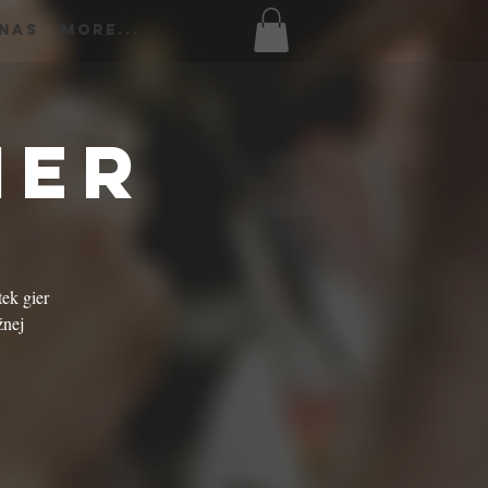
 Nas
More...
ier
tek gier
źnej