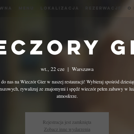
ówna
menu
Lokalizacja
Rezerwacje
O
eczory G
wt., 22 cze
  |  
Warszawa
do nas na Wieczór Gier w naszej restauracji! Wybieraj spośród dziesią
nszowych, rywalizuj ze znajomymi i spędź wieczór pełen zabawy w lu
atmosferze.
Rejestracja jest zamknięta
Zobacz inne wydarzenia