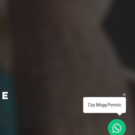
ie
Czy Mogę Pomóc