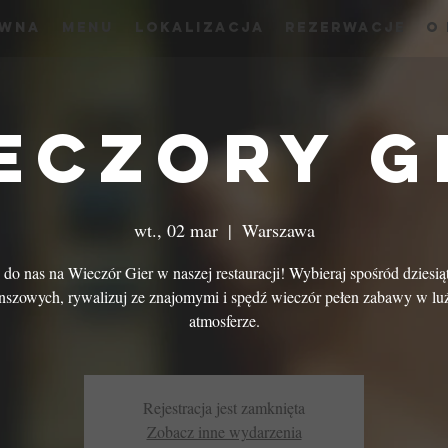
ówna
menu
Lokalizacja
Rezerwacje
O
eczory G
wt., 02 mar
  |  
Warszawa
do nas na Wieczór Gier w naszej restauracji! Wybieraj spośród dziesią
nszowych, rywalizuj ze znajomymi i spędź wieczór pełen zabawy w lu
atmosferze.
Rejestracja jest zamknięta
Zobacz inne wydarzenia