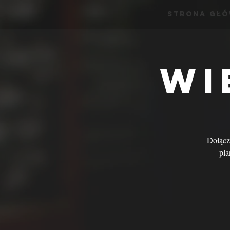
Strona Gł
Wi
Dołącz 
pla