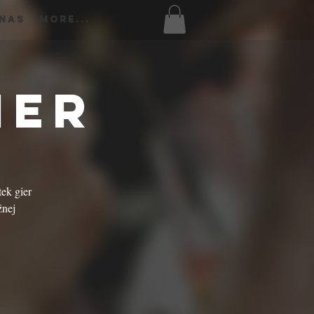
 Nas
More...
ier
tek gier
źnej