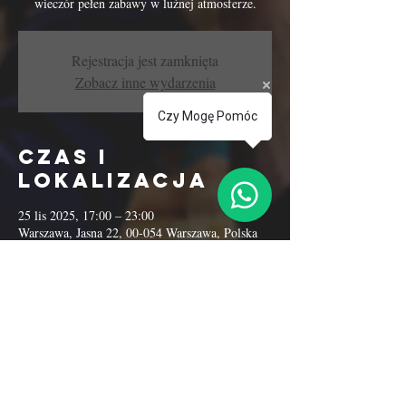
wieczór pełen zabawy w luźnej atmosferze.
Rejestracja jest zamknięta
Zobacz inne wydarzenia
Czy Mogę Pomóc
Czas i
lokalizacja
25 lis 2025, 17:00 – 23:00
Warszawa, Jasna 22, 00-054 Warszawa, Polska
Udostępnij to
wydarzenie