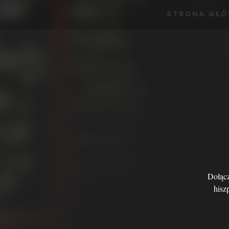
Strona Gł
Dołącz
hisz