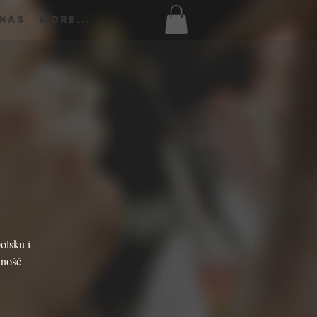
 Nas
More...
olsku i
tność