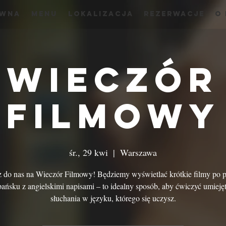
ówna
menu
Lokalizacja
Rezerwacje
O
Wieczór
Filmowy
śr., 29 kwi
  |  
Warszawa
 do nas na Wieczór Filmowy! Będziemy wyświetlać krótkie filmy po p
pańsku z angielskimi napisami – to idealny sposób, aby ćwiczyć umieję
słuchania w języku, którego się uczysz.