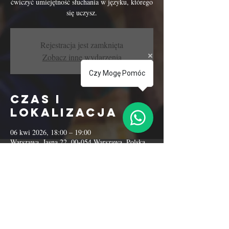
ćwiczyć umiejętność słuchania w języku, którego
się uczysz.
Rejestracja jest zamknięta
Zobacz inne wydarzenia
Czy Mogę Pomóc
Czas i
lokalizacja
06 kwi 2026, 18:00 – 19:00
Warszawa, Jasna 22, 00-054 Warszawa, Polska
Udostępnij to
wydarzenie