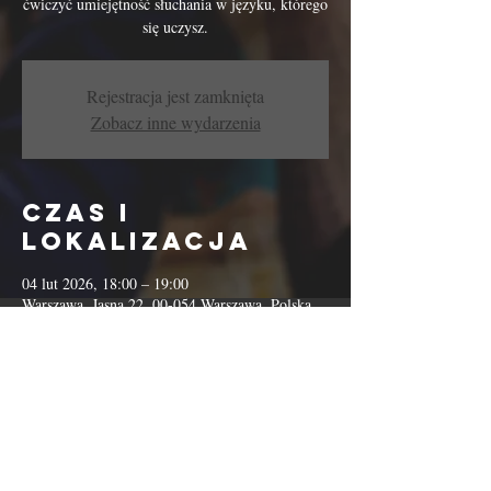
ćwiczyć umiejętność słuchania w języku, którego
się uczysz.
Rejestracja jest zamknięta
Zobacz inne wydarzenia
Czas i
lokalizacja
04 lut 2026, 18:00 – 19:00
Warszawa, Jasna 22, 00-054 Warszawa, Polska
Udostępnij to
wydarzenie