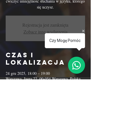
ćwiczyć umiejętność słuchania w języku, którego
się uczysz.
Rejestracja jest zamknięta
Zobacz inne wydarzenia
Czy Mogę Pomóc
Czas i
lokalizacja
24 gru 2025, 18:00 – 19:00
Warszawa, Jasna 22, 00-054 Warszawa, Polska
Udostępnij to
wydarzenie