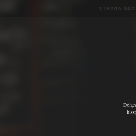
Strona Gł
Dołącz
hisz