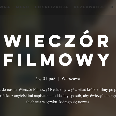
ówna
menu
Lokalizacja
Rezerwacje
O
Wieczór
Filmowy
śr., 01 paź
  |  
Warszawa
 do nas na Wieczór Filmowy! Będziemy wyświetlać krótkie filmy po p
pańsku z angielskimi napisami – to idealny sposób, aby ćwiczyć umieję
słuchania w języku, którego się uczysz.