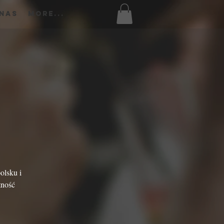
 Nas
More...
olsku i
tność