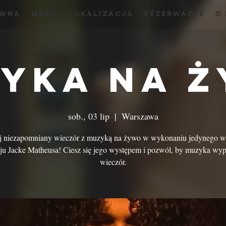
ówna
menu
Lokalizacja
Rezerwacje
O
yka na 
sob., 03 lip
  |  
Warszawa
j niezapomniany wieczór z muzyką na żywo w wykonaniu jedynego 
ju Jacke Matheusa! Ciesz się jego występem i pozwól, by muzyka wyp
wieczór.