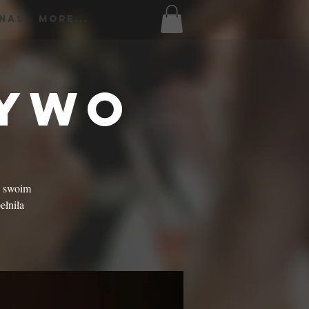
 Nas
More...
Żywo
w swoim
ełniła