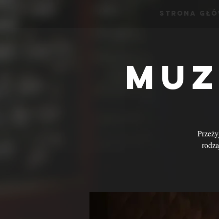
Strona Gł
Muz
Przeży
rodza