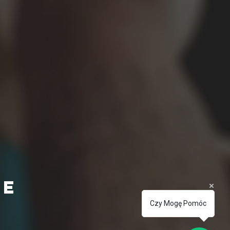
ie
Czy Mogę Pomóc