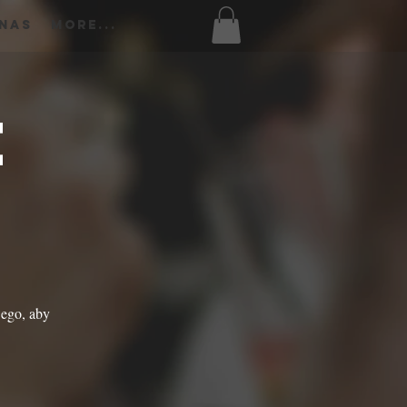
 Nas
More...
e
wego, aby