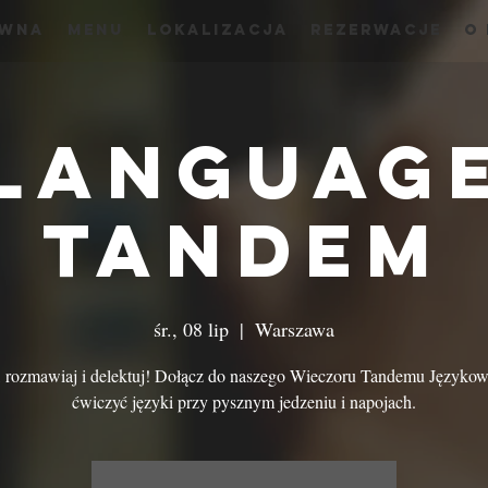
ówna
menu
Lokalizacja
Rezerwacje
O
Languag
Tandem
śr., 08 lip
  |  
Warszawa
, rozmawiaj i delektuj! Dołącz do naszego Wieczoru Tandemu Języko
ćwiczyć języki przy pysznym jedzeniu i napojach.