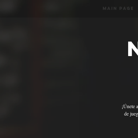
Main Page
¡Únete a
de jueg