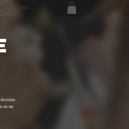
os
More...
e
e docenas
ón en un