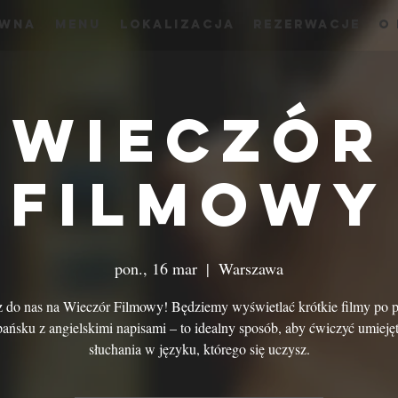
ówna
menu
Lokalizacja
Rezerwacje
O
Wieczór
Filmowy
pon., 16 mar
  |  
Warszawa
 do nas na Wieczór Filmowy! Będziemy wyświetlać krótkie filmy po p
pańsku z angielskimi napisami – to idealny sposób, aby ćwiczyć umieję
słuchania w języku, którego się uczysz.