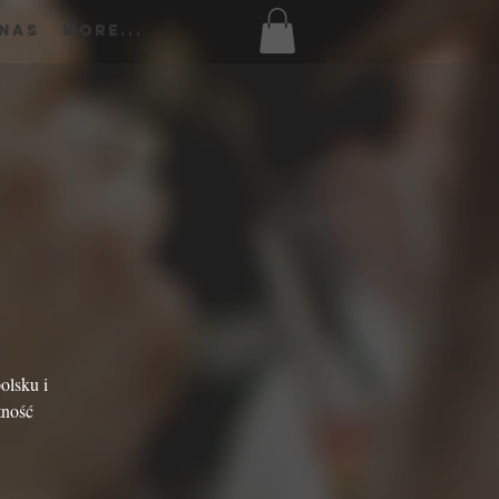
 Nas
More...
olsku i
tność