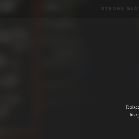
Strona Gł
Dołącz
hisz